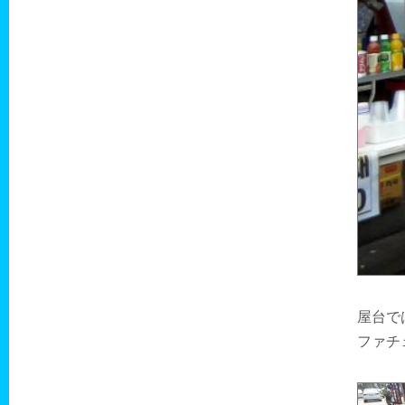
屋台で
ファチ