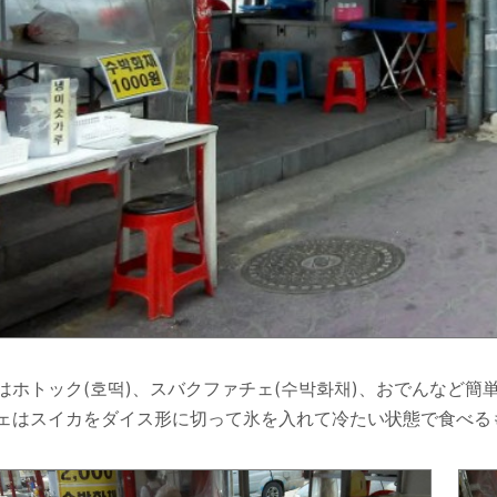
はホトック(호떡)、スバクファチェ(수박화채)、おでんなど
ェはスイカをダイス形に切って氷を入れて冷たい状態で食べる