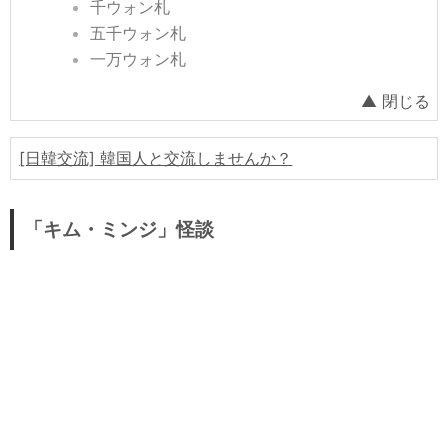
物価
千ウォン札
五千ウォン札
政治
一万ウォン札
徴兵
大学
結婚
[日韓交流] 韓国人と交流しませんか？
美容整形
病院・治療
「キム・ミンジ」怪談
老後準備
日本と縁がある韓国企業
韓国で話題の動画
韓国生活ノウハウ
韓国料理・食べ物
韓国旅行