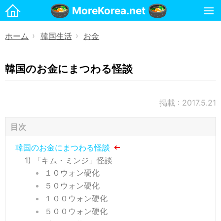
MoreKorea.net
ホーム
ホーム
韓国生活
お金
》
》
韓国生活
お金
韓国のお金にまつわる怪談
マンション
携帯電話
掲載 : 2017.5.21
治安・安全
目次
名前
韓国のお金にまつわる怪談
国際郵便(日本→韓国)
「キム・ミンジ」怪談
国際郵便(韓国→日本)
１０ウォン硬化
５０ウォン硬化
宗教
１００ウォン硬化
交通・運転
５００ウォン硬化