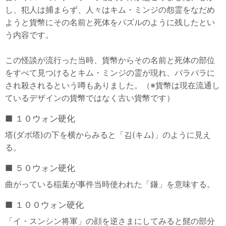
し、犯人は捕まらず、人々はキム・ミンジの怨霊をなだめ
ようと貨幣にその名前と死体をパズルのように残したとい
う内容です。
この怪談が流行った当時、貨幣からその名前と死体の部位
をすべて見つけるとキム・ミンジの霊が現れ、バラバラに
され殺されるという噂もありました。（※貨幣は現在流通し
ているデザインの貨幣ではなく古い貨幣です）
１０ウォン硬化
塔(ダボ塔)の下を横からみると「김(キム)」のように見え
る。
５０ウォン硬化
曲がっている稲葉が事件当時使われた「鎌」を意味する。
１００ウォン硬化
「イ・スンシン将軍」の顔を逆さまにしてみると髭の部分