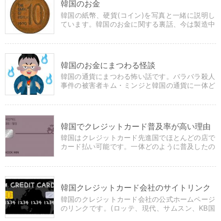
韓国のお金
韓国の紙幣、硬貨(コイン)を写真と一緒に説明し
ています。韓国のお金に関する裏話、今は製造中
止の貨幣、レアなお金の情報もあります。
韓国のお金にまつわる怪談
韓国の通貨にまつわる怖い話です。バラバラ殺人
事件の被害者キム・ミンジと韓国の通貨に一体ど
んな関連があるのでしょうか？
韓国でクレジットカード普及率が高い理由
韓国はクレジットカード先進国でほとんどの店で
カード払い可能です。一体どのように普及したの
でしょうか？どんなメリットがあるのでしょう
か？
韓国クレジットカード会社のサイトリンク
韓国のクレジットカード会社の公式ホームページ
のリンクです。(ロッテ、現代、サムスン、KB国
民、BC、KEBハナ、ウリ、新韓)