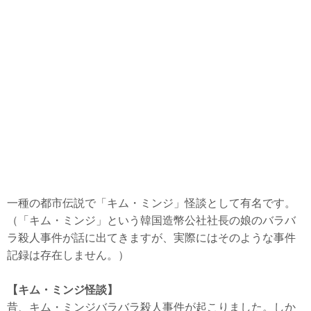
韓国語
韓国エンタメ
韓国資料・データ
韓国関連サイト
情報
用語集
サイトマップ
一種の都市伝説で「キム・ミンジ」怪談として有名です。
（「キム・ミンジ」という韓国造幣公社社長の娘のバラバ
ラ殺人事件が話に出てきますが、実際にはそのような事件
記録は存在しません。）
【キム・ミンジ怪談】
昔、キム・ミンジバラバラ殺人事件が起こりました。しか